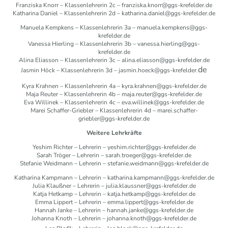
Franziska Knorr – Klassenlehrerin 2c – franziska.knorr@ggs-krefelder.de
Katharina Daniel – Klassenlehrerin 2d – katharina.daniel@ggs-krefelder.de
Manuela Kempkens – Klassenlehrerin 3a – manuela.kempkens@ggs-
krefelder.de
Vanessa Hierling – Klassenlehrerin 3b – vanessa.hierling@ggs-
krefelder.de
Alina Eliasson – Klassenlehrerin 3c – alina.eliasson@ggs-krefelder.de
de
Jasmin Höck – Klassenlehrerin 3d – jasmin.hoeck@ggs-krefelder.
Kyra Krahnen – Klassenlehrerin 4a – kyra.krahnen@ggs-krefelder.de
Maja Reuter – Klassenlehrerin 4b – maja.reuter@ggs-krefelder.de
Eva Willinek – Klassenlehrerin 4c – eva.willinek@ggs-krefelder.de
Marei Schaffer-Griebler – Klassenlehrerin 4d – marei.schaffer-
griebler@ggs-krefelder.de
Weitere Lehrkräfte
Yeshim Richter – Lehrerin – yeshim.richter@ggs-krefelder.de
Sarah Tröger – Lehrerin – sarah.troeger@ggs-krefelder.de
Stefanie Weidmann – Lehrerin – stefanie.weidmann@ggs-krefelder.de
Katharina Kampmann – Lehrerin – katharina.kampmann@ggs-krefelder.de
Julia Klaußner – Lehrerin – julia.klaussner@ggs-krefelder.de
Katja Hetkamp – Lehrerin – katja.hetkamp@ggs-krefelder.de
Emma Lippert – Lehrerin – emma.lippert@ggs-krefelder.de
Hannah Janke – Lehrerin – hannah.janke@ggs-krefelder.de
Johanna Knoth – Lehrerin – johanna.knoth@ggs-krefelder.de