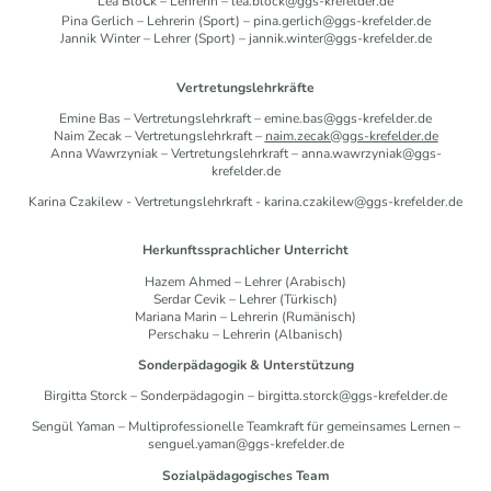
c
Lea Blo
k – Lehrerin – lea.block@ggs-krefelder.
de
Pina Gerlich – Lehrerin (Sport) – pina.gerlich@ggs-krefelder.de
Jannik Winter – Lehrer (Sport) – jannik.winter@ggs-krefelder.de
Vertretungslehrkräfte
Emine Bas – Vertretungslehrkraft – emine.bas@ggs-krefelder.de
Naim Zecak – Vertretungslehrkraft –
naim.zecak@ggs-krefelder.de
Anna Wawrzyniak – Vertretungslehrkraft – anna.wawrzyniak@ggs-
krefelder.de
Karina Czakilew - Vertretungslehrkraft - karina.czakilew@ggs-krefelder.de
Herkunftssprachlicher Unterricht
Hazem Ahmed – Lehrer (Arabisch)
Serdar Cevik – Lehrer (Türkisch)
Mariana Marin – Lehrerin (Rumänisch)
Perschaku – Lehrerin (Albanisch)
Sonderpädagogik & Unterstützung
Birgitta Storck – Sonderpädagogin – birgitta.storck@ggs-krefelder.de
Sengül Yaman – Multiprofessionelle Teamkraft für gemeinsames Lernen –
senguel.yaman@ggs-krefelder.de
Sozialpädagogisches Team